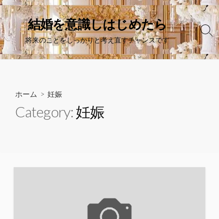
コ
ン
結婚を意識しはじめたら
テ
検
将来のことをしっかりと考え直すチャンスです
ン
索
切
ツ
り
へ
替
ス
え
キ
ホーム
> 妊娠
ッ
Category:
妊娠
プ