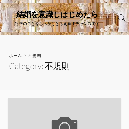
コ
ン
結婚を意識しはじめたら
テ
検
将来のことをしっかりと考え直すチャンスです
ン
索
切
ツ
り
へ
替
ス
え
キ
ホーム
> 不規則
ッ
Category:
不規則
プ